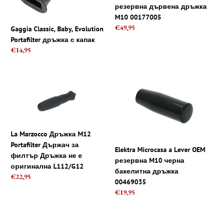
капак
дръжка
резервна дървена дръжка
M10
M10 00177005
00177005
Regular
€49,95
Gaggia Classic, Baby, Evolution
price
Portafilter дръжка с капак
Regular
€14,95
price
La
Elektra
Marzocco
Microcasa
Дръжка
a
M12
Lever
Portafilter
OEM
La Marzocco Дръжка M12
Държач
резервна
Portafilter Държач за
за
M10
Elektra Microcasa a Lever OEM
филтър Дръжка не е
филтър
черна
резервна M10 черна
оригинална L112/G12
Дръжка
бакелитна
бакелитна дръжка
Regular
€22,95
не
дръжка
00469035
price
е
00469035
Regular
€19,95
оригинална
price
L112/G12