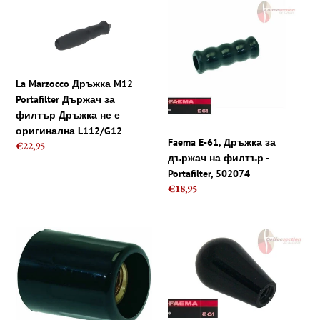
La
Faema
Marzocco
E-
Дръжка
61,
M12
Дръжка
Portafilter
за
La Marzocco Дръжка M12
Държач
държач
Portafilter Държач за
за
на
филтър Дръжка не е
филтър
филтър
оригинална L112/G12
Дръжка
-
Faema E-61, Дръжка за
Regular
€22,95
не
Portafilter,
държач на филтър -
price
е
502074
Portafilter, 502074
оригинална
Regular
€18,95
L112/G12
price
Копче
Faema
за
E-
КРАН
61,
ЗА
San
ВОДА/
Marco,
ПАРА
Pavoni