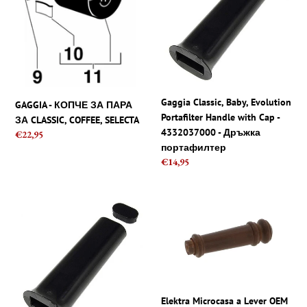
ЗА
Evolution
и
ПАРА
Portafilter
ЗА
Handle
я
CLASSIC,
with
COFFEE,
Cap
:
SELECTA
-
4332037000
Gaggia Classic, Baby, Evolution
GAGGIA - КОПЧЕ ЗА ПАРА
-
Portafilter Handle with Cap -
ЗА CLASSIC, COFFEE, SELECTA
Дръжка
4332037000 - Дръжка
Regular
€22,95
портафилтер
портафилтер
price
Regular
€14,95
price
Gaggia
Elektra
Classic,
Microcasa
Baby,
a
Evolution
Lever
Portafilter
OEM
дръжка
резервна
с
дървена
Elektra Microcasa a Lever OEM