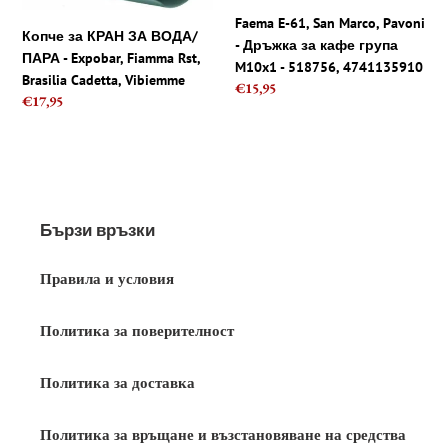
-
-
Faema E-61, San Marco, Pavoni
Expobar,
Дръжка
Копче за КРАН ЗА ВОДА/
- Дръжка за кафе група
Fiamma
за
ПАРА - Expobar, Fiamma Rst,
M10x1 - 518756, 4741135910
Rst,
кафе
Brasilia Cadetta, Vibiemme
Regular
€15,95
Brasilia
група
Regular
€17,95
price
Cadetta,
M10x1
price
Vibiemme
-
518756,
4741135910
Бързи връзки
Правила и условия
Политика за поверителност
Политика за доставка
Политика за връщане и възстановяване на средства