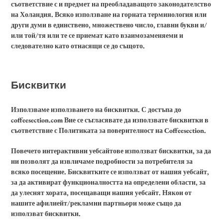
съответствие с и предмет на преобладаващото законодателство
на Холандия. Всяко използване на горната терминология или
други думи в единствено, множествено число, главни букви и/
или той/тя или те се приемат като взаимозаменяеми и
следователно като отнасящи се до същото.
Бисквитки
Използваме използването на бисквитки. С достъпа до
coffeesection.com Вие се съгласявате да използвате бисквитки в
съответствие с Политиката за поверителност на Coffeesection.
Повечето интерактивни уебсайтове използват бисквитки, за да
ни позволят да извличаме подробности за потребителя за
всяко посещение. Бисквитките се използват от нашия уебсайт,
за да активират функционалността на определени области, за
да улеснят хората, посещаващи нашия уебсайт. Някои от
нашите афилиейт/рекламни партньори може също да
използват бисквитки.