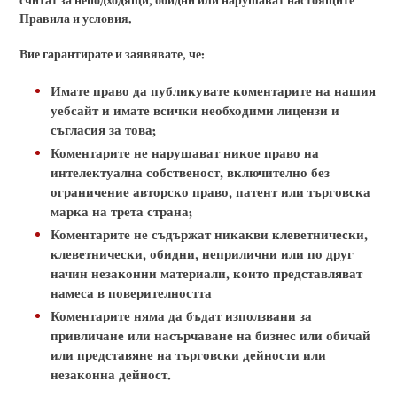
Правила и условия.
Вие гарантирате и заявявате, че:
Имате право да публикувате коментарите на нашия
уебсайт и имате всички необходими лицензи и
съгласия за това;
Коментарите не нарушават никое право на
интелектуална собственост, включително без
ограничение авторско право, патент или търговска
марка на трета страна;
Коментарите не съдържат никакви клеветнически,
клеветнически, обидни, неприлични или по друг
начин незаконни материали, които представляват
намеса в поверителността
Коментарите няма да бъдат използвани за
привличане или насърчаване на бизнес или обичай
или представяне на търговски дейности или
незаконна дейност.