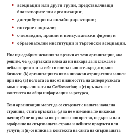
асоциации или други групи, представляващи
благотворителни организации;
дистрибутори на онлайн директории;
интернет портали;
счетоводни, правни и консултантски фирми; и
образователни институции и търговски асоциации.
Ние ще одобрим искания за връзки от тези организации, ако
решим, че: (a) връзката няма да ни накара да изглеждаме
неблагоприятни за себе си или за нашите акредитирани
бизнеси; (b) организацията няма никакви отрицателни записи
при нас; (в) ползата за нас от видимостта на хипервръзката
компенсира липсата на Coffeesection; и (г) връзката е в
контекста на обща информация за ресурса.
Тези организации могат да се свързват с нашата начална
страница, стига връзката: (a) да не е измамна по никакъв
начин; (б) не внушава погрешно спонсорство, подкрепа или
одобрение на свързващата страна и нейните продукти или
услуги; и (в) се вписва в контекста на сайта на свързващата