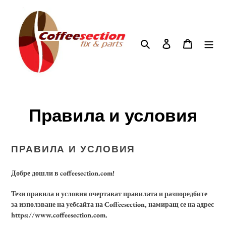
Преминете
към
съдържанието
Search
Log in
Cart
Правила и условия
ПРАВИЛА И УСЛОВИЯ
Добре дошли в coffeesection.com!
Тези правила и условия очертават правилата и разпоредбите
за използване на уебсайта на Coffeesection, намиращ се на адрес
https://www.coffeesection.com.