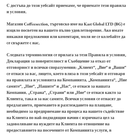
С достъпа до този уебсайт приемаме, че приемате тези правила
и условия.
Магазин Coffeesection, търговско име на Kast Global LTD (BG) е
изцяло посветен на вашето пълно удовлетворение. Ако имате
някакви предложения или коментари, моля не се колебайте да
се свържете с нас.
Следната терминология се прилага за тези Правила и условия,
Декларация за поверителност и Съобщение за отказ от
отговорност и всички споразумения: „Клиент“, „Вие“ и „Ваши“
се отнася за вас, лицето, което влиза в този уебсайт и отговаря
на правилата и условията на Компанията. „Компанията“, „Ние
самите“, „Ние“, „Нашите“ и „Нас“, се отнася за нашата
Компания. „Страна“, „Страни“ или „Ние“ се отнася както за
Клиента, така и за нас самите. Всички условия се отнасят до
предлагането, приемането и разглеждането на плащане,
необходимо за предприемане на процеса на нашето съдействие
на Клиента по най-подходящия начин с изричната цел за
задоволяване на нуждите на Клиента по отношение на
предоставянето на посочените от Компанията услуги, в