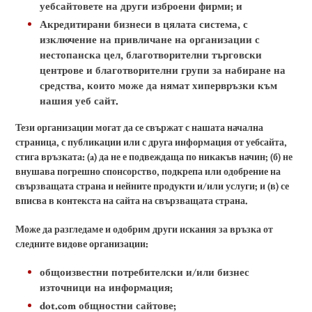
уебсайтовете на други изброени фирми; и
Акредитирани бизнеси в цялата система, с
изключение на привличане на организации с
нестопанска цел, благотворителни търговски
центрове и благотворителни групи за набиране на
средства, които може да нямат хипервръзки към
нашия уеб сайт.
Тези организации могат да се свържат с нашата начална
страница, с публикации или с друга информация от уебсайта,
стига връзката: (a) да не е подвеждаща по никакъв начин; (б) не
внушава погрешно спонсорство, подкрепа или одобрение на
свързващата страна и нейните продукти и/или услуги; и (в) се
вписва в контекста на сайта на свързващата страна.
Може да разгледаме и одобрим други искания за връзка от
следните видове организации:
общоизвестни потребителски и/или бизнес
източници на информация;
dot.com общностни сайтове;