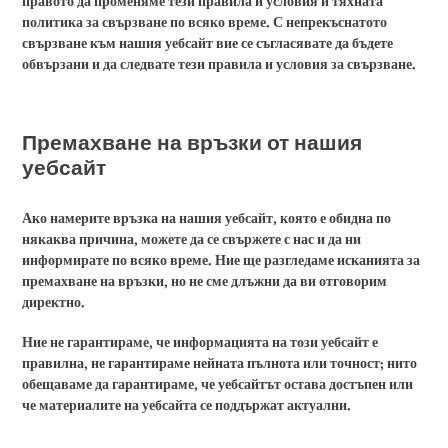
правото да променяме тези правила и условия и тяхната
политика за свързване по всяко време. С непрекъснатото
свързване към нашия уебсайт вие се съгласявате да бъдете
обвързани и да следвате тези правила и условия за свързване.
Премахване на връзки от нашия
уебсайт
Ако намерите връзка на нашия уебсайт, която е обидна по
някаква причина, можете да се свържете с нас и да ни
информирате по всяко време. Ние ще разгледаме исканията за
премахване на връзки, но не сме длъжни да ви отговорим
директно.
Ние не гарантираме, че информацията на този уебсайт е
правилна, не гарантираме нейната пълнота или точност; нито
обещаваме да гарантираме, че уебсайтът остава достъпен или
че материалите на уебсайта се поддържат актуални.