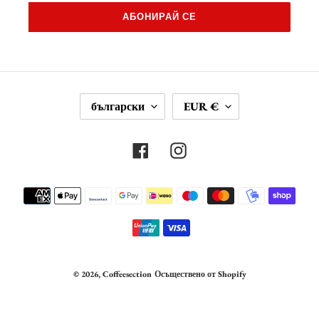
АБОНИРАЙ СЕ
Е
В
български
EUR €
З
А
И
Л
К
У
Facebook
Instagram
Т
А
Начини
за
плащане
© 2026,
Coffeesection
Осъществено от Shopify