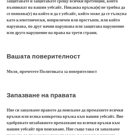
защитавате и защитавате срещу всички претенции, които
възникват на вашия уебсайт. Никаква връзка(и) не трябва да
се появява(т) на който и да е уебсайт, който може да се тълкува
като клеветнически, неприличен или престъпен, или който
нарушава, по друг начин нарушава или защитава нарушение
или друго нарушение на права на трети страни.
Вашата поверителност
Моля, прочетете Политиката за поверителност
Запазване на правата
Ние си запазваме правото да поискаме да премахнете всички
връзки или всяка конкретна връзка към нашия уебсайт. Вие
одобрявате незабавното премахване на всички връзки към
нашия уебсайт при поискване. Ние също така си запазваме