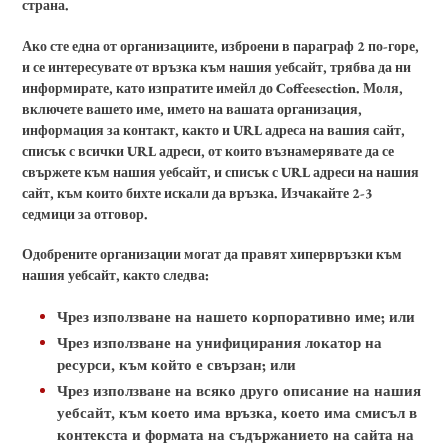
страна.
Ако сте една от организациите, изброени в параграф 2 по-горе,
и се интересувате от връзка към нашия уебсайт, трябва да ни
информирате, като изпратите имейл до Coffeesection. Моля,
включете вашето име, името на вашата организация,
информация за контакт, както и URL адреса на вашия сайт,
списък с всички URL адреси, от които възнамерявате да се
свържете към нашия уебсайт, и списък с URL адреси на нашия
сайт, към които бихте искали да връзка. Изчакайте 2-3
седмици за отговор.
Одобрените организации могат да правят хипервръзки към
нашия уебсайт, както следва:
Чрез използване на нашето корпоративно име; или
Чрез използване на унифицирания локатор на
ресурси, към който е свързан; или
Чрез използване на всяко друго описание на нашия
уебсайт, към което има връзка, което има смисъл в
контекста и формата на съдържанието на сайта на