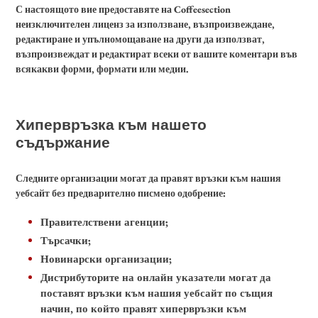
С настоящото вие предоставяте на Coffeesection
неизключителен лиценз за използване, възпроизвеждане,
редактиране и упълномощаване на други да използват,
възпроизвеждат и редактират всеки от вашите коментари във
всякакви форми, формати или медии.
Хипервръзка към нашето
съдържание
Следните организации могат да правят връзки към нашия
уебсайт без предварително писмено одобрение:
Правителствени агенции;
Търсачки;
Новинарски организации;
Дистрибуторите на онлайн указатели могат да
поставят връзки към нашия уебсайт по същия
начин, по който правят хипервръзки към