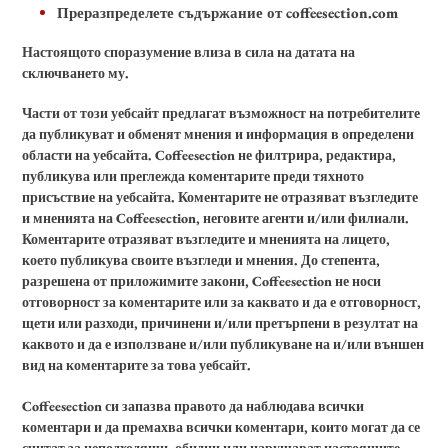
Преразпределете съдържание от coffeesection.com
Настоящото споразумение влиза в сила на датата на
сключването му.
Части от този уебсайт предлагат възможност на потребителите
да публикуват и обменят мнения и информация в определени
области на уебсайта. Coffeesection не филтрира, редактира,
публикува или преглежда коментарите преди тяхното
присъствие на уебсайта. Коментарите не отразяват възгледите
и мненията на Coffeesection, неговите агенти и/или филиали.
Коментарите отразяват възгледите и мненията на лицето,
което публикува своите възгледи и мнения. До степента,
разрешена от приложимите закони, Coffeesection не носи
отговорност за коментарите или за каквато и да е отговорност,
щети или разходи, причинени и/или претърпени в резултат на
каквото и да е използване и/или публикуване на и/или външен
вид на коментарите за това уебсайт.
Coffeesection си запазва правото да наблюдава всички
коментари и да премахва всички коментари, които могат да се
считат за неподходящи, обидни или нарушават настоящите