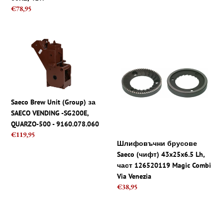
Regular
€78,95
price
Saeco
Шлифовъчни
Brew
брусове
Unit
Saeco
(Group)
(чифт)
за
43x25x6.5
SAECO
Lh,
Saeco Brew Unit (Group) за
VENDING
част
SAECO VENDING -SG200E,
-
126520119
QUARZO-500 - 9160.078.060
SG200E,
Magic
Regular
€119,95
QUARZO-
Combi
Шлифовъчни брусове
price
500
Via
Saeco (чифт) 43x25x6.5 Lh,
-
Venezia
част 126520119 Magic Combi
9160.078.060
Via Venezia
Regular
€38,95
price