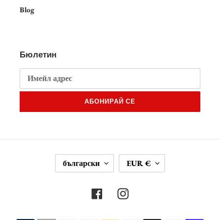
Blog
Бюлетин
АБОНИРАЙ СЕ
Е
В
български
EUR €
З
А
И
Л
К
У
Facebook
Instagram
Т
А
Начини