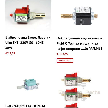
ц
Вибропомпа
Вибрационна
и
Saeco,
водна
Gaggia
помпа
я
-
Fluid
Ulka
O
:
EX5,
Tech
220V,
за
Вибропомпа Saeco, Gaggia -
Вибрационна водна помпа
50
машини
Ulka EX5, 220V, 50 - 60HZ,
Fluid O Tech за машини за
-
за
48W
кафе еспресо 1106PAALM1E
60HZ,
кафе
Regular
€33,95
Regular
€103,95
48W
еспресо
price
price
1106PAALM1E
SOLD OUT
ВИБРАЦИОННА
Saeco,
ПОМПА
Gaggia
ARS
-
/
3
INVENSYS
x
CP3A/ST
Ulka
230V,
EX5
ВИБРАЦИОННА ПОМПА