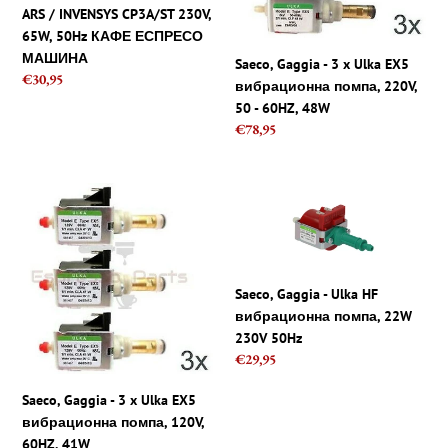
65W,
вибрационна
ARS / INVENSYS CP3A/ST 230V,
50Hz
помпа,
65W, 50Hz КАФЕ ЕСПРЕСО
КАФЕ
220V,
МАШИНА
Saeco, Gaggia - 3 x Ulka EX5
ЕСПРЕСО
50
Regular
€30,95
вибрационна помпа, 220V,
МАШИНА
-
price
50 - 60HZ, 48W
60HZ,
Regular
€78,95
48W
price
Saeco,
Saeco,
Gaggia
Gaggia
-
-
3
Ulka
x
HF
Saeco, Gaggia - Ulka HF
Ulka
вибрационна
вибрационна помпа, 22W
EX5
помпа,
230V 50Hz
вибрационна
22W
Regular
€29,95
помпа,
230V
price
120V,
50Hz
Saeco, Gaggia - 3 x Ulka EX5
60HZ,
вибрационна помпа, 120V,
41W
60HZ, 41W