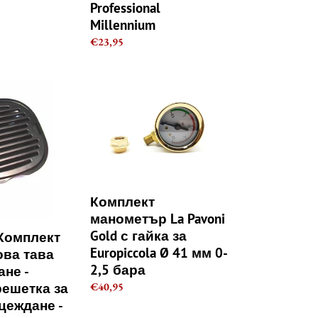
Professional
Millennium
Regular
€23,95
price
Комплект
манометър
La
Pavoni
Gold
с
гайка
за
Комплект
Europiccola
манометър La Pavoni
Ø
Gold с гайка за
- Комплект
41
Europiccola Ø 41 мм 0-
ова тава
мм
2,5 бара
ане -
0-
решетка за
Regular
€40,95
2,5
price
тцеждане -
бара