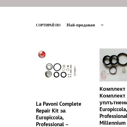
СОРТИРАЙ ПО
La
Комплект
Pavoni
La
Complete
Pavoni,
Repair
Комплект
Kit
резервни
за
уплътнения,
Комплект L
Europiccola,
Europiccola,
Комплект
Professional
Professional,
–
PRE
уплътнени
La Pavoni Complete
Millenium
Millennium
Europiccola
Repair Kit за
Professiona
Europiccola,
Millennium
Professional –