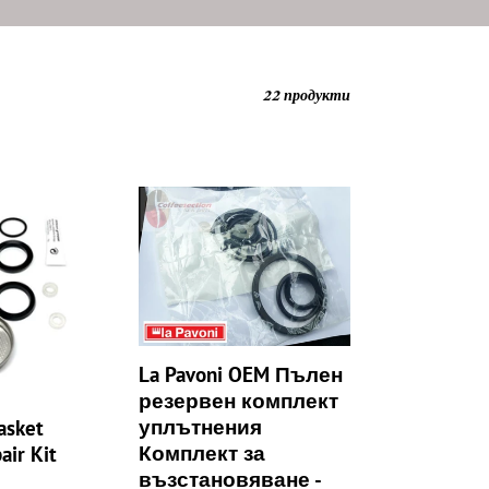
22 продукти
La
Pavoni
OEM
Пълен
резервен
комплект
уплътнения
Комплект
La Pavoni OEM Пълен
за
резервен комплект
възстановяване
уплътнения
asket
-
Комплект за
air Kit
Europiccola,
възстановяване -
,
уплътнения