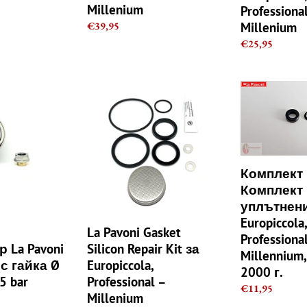
Millenium
Professiona
Regular
€39,95
Millenium
price
Regular
€25,95
price
La
Комплект
Pavoni
La
Gasket
Pavoni,
Silicon
Комплект
Repair
уплътнения
Kit
за
Комплект L
за
пара,
Комплект
Europiccola,
Europiccola,
уплътнени
Professional
Professional,
Europiccola
–
Millennium,
La Pavoni Gasket
Professional
Millenium
преди
 La Pavoni
Silicon Repair Kit за
2000
Millennium
 с гайка Ø
Europiccola,
г.
2000 г.
5 bar
Professional –
Regular
€11,95
Millenium
price