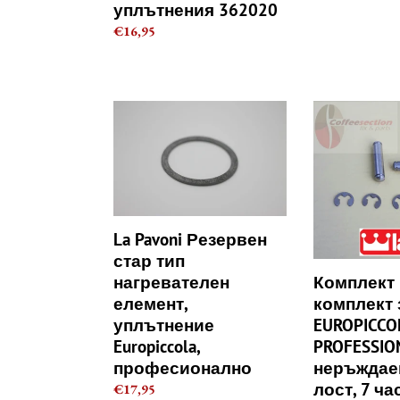
уплътнения 362020
price
уплътнения
362020
Regular
€16,95
price
La
Комплект
Pavoni
La
Резервен
Pavoni
стар
-
тип
комплект
нагревателен
за
елемент,
EUROPICCOL
La Pavoni Резервен
уплътнение
PROFESSION
стар тип
Europiccola,
-
Комплект L
нагревателен
професионално
неръждаем
комплект 
елемент,
щифт
EUROPICCO
уплътнение
за
PROFESSIO
Europiccola,
лост,
7
неръждае
професионално
части
лост, 7 ча
Regular
€17,95