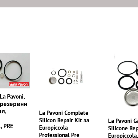
к
ц
и
я
:
La
La
Pavoni
Pavoni
Complete
Gasket
Silicon
Silicone
Repair
Repair
Kit
Kit
a Pavoni,
за
Europiccola,
 резервни
Europiccola
Professional
Professional
–
я,
La Pavoni Complete
Pre
Pre
,
Silicon Repair Kit за
La Pavoni G
Millenium
Millenium
l, PRE
Europiccola
Silicone Rep
Professional Pre
Europiccola