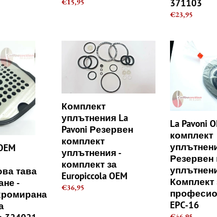
371103
Regular
€15,95
отцеждане
price
-
Regular
€23,95
371103
price
Комплект
La
уплътнения
Pavoni
La
OEM
Pavoni
комплект
Резервен
уплътнения
комплект
Резервен
Комплект
уплътнения
комплект
уплътнения La
-
уплътнения
La Pavoni 
Pavoni Резервен
комплект
-
комплект
комплект
за
Комплект
уплътнен
 OEM
уплътнения -
Europiccola
за
Резервен
OEM
професионал
комплект за
уплътнени
ова тава
EPC-
Europiccola OEM
Комплект 
ане -
16
Regular
€36,95
професио
хромирана
price
EPC-16
а
Regular
€46,95