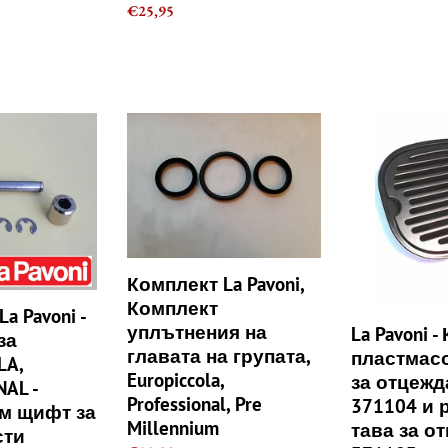
Regular
€25,95
price
Комплект
La
La
Pavoni
Pavoni,
-
Комплект
Комплект
уплътнения
пластмасова
на
тава
A,
главата
за
AL
на
отцеждане
Комплект La Pavoni,
групата,
-
Комплект
a Pavoni -
Europiccola,
371104
уплътнения на
La Pavoni 
за
Professional,
и
главата на групата,
пластмас
LA,
Pre
решетка
Europiccola,
за отцежд
NAL -
Millennium
за
Professional, Pre
371104 и 
тава
м щифт за
Millennium
тава за о
за
сти