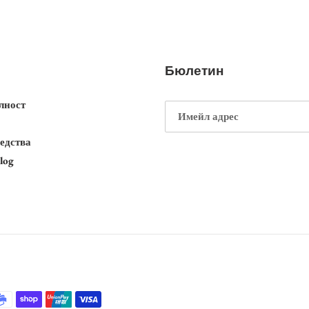
Бюлетин
лност
едства
log