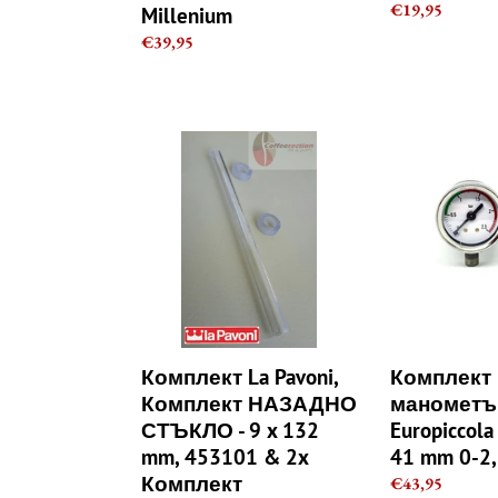
Regular
€19,95
Millenium
price
Regular
€39,95
price
Комплект
Комплект
La
манометър
Pavoni,
La
Комплект
Pavoni
НАЗАДНО
Europiccola
СТЪКЛО
с
-
гайка
9
Ø
x
41
132
mm
Комплект La Pavoni,
Комплект
mm,
0-
Комплект НАЗАДНО
манометър
453101
2,5
СТЪКЛО - 9 x 132
Europiccola
&
bar
mm, 453101 & 2x
41 mm 0-2,
2x
Комплект
Regular
€43,95
Комплект