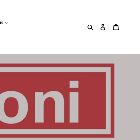
ки
Search
Log in
Cart