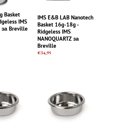
16g-
18g
-
g Basket
IMS E&B LAB Nanotech
Ridgeless
dgeless IMS
Basket 16g-18g -
IMS
 за Breville
Ridgeless IMS
NANOQUARTZ
NANOQUARTZ за
за
Breville
Breville
Regular
€34,95
price
IMS
E61
Barista
pro
Competition
2
чаши
Кошница
с