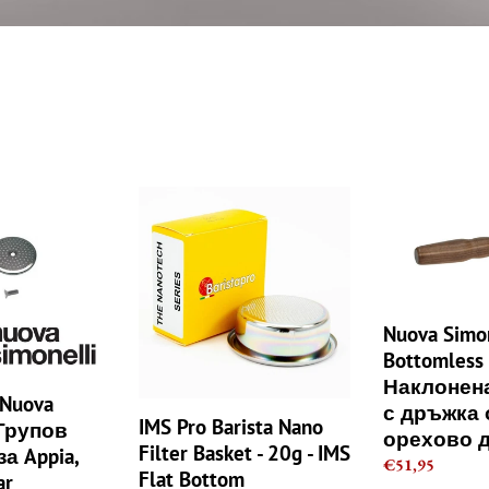
к
ц
и
я
:
IMS
Nuova
Pro
Simonelli
Barista
Bottomless
Nano
Portafilter
Filter
Наклонена
Basket
кошница
Nuova Simon
-
с
Bottomless 
20g
дръжка
Наклонен
-
от
Nuova
с дръжка 
IMS
орехово
IMS Pro Barista Nano
- Групов
орехово 
Flat
дърво
Filter Basket - 20g - IMS
а Appia,
Bottom
21g
Regular
€51,95
Flat Bottom
ar
NANOQUARTZ
price