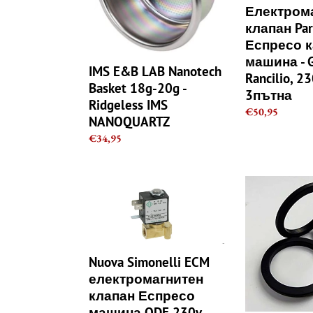
18g-
машина
Електром
20g
-
клапан Par
-
Gaggia,
Еспресо 
Ridgeless
Rancilio,
машина - G
IMS
230v,
IMS E&B LAB Nanotech
Rancilio, 23
NANOQUARTZ
-
Basket 18g-20g -
3пътна
3пътна
Ridgeless IMS
Regular
€50,95
NANOQUARTZ
price
Regular
€34,95
price
Nuova
Nuova
Simonelli
Simonelli
ECM
9
електромагнитен
мм
клапан
конусовидно
Еспресо
групово
Nuova Simonelli ECM
машина
уплътнение
електромагнитен
ODE
на
клапан Еспресо
230v
главата
машина ODE 230v