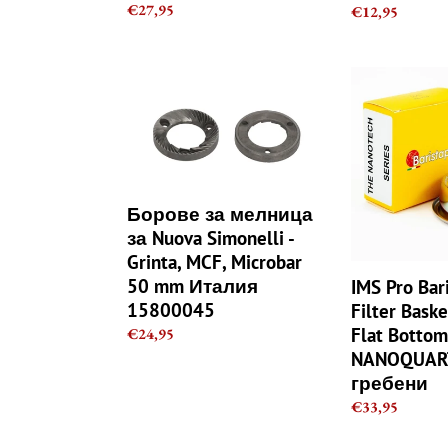
Regular
€27,95
Regular
€12,95
price
price
Борове
IMS
за
Pro
мелница
Barista
за
Nano
Nuova
Filter
Simonelli
Basket
-
-
Борове за мелница
Grinta,
22g
за Nuova Simonelli -
MCF,
-
Grinta, MCF, Microbar
Microbar
IMS
50 mm Италия
IMS Pro Bar
50
Flat
15800045
Filter Baske
mm
Bottom
Flat Bottom
Regular
€24,95
Италия
NANOQUAR
price
NANOQUAR
15800045
без
гребени
гребени
Regular
€33,95
price