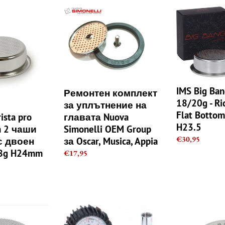
Ремонтен
IMS
комплект
Big
за
Bang
уплътнение
Basket
на
18/20g
главата
-
Nuova
Ridgeless
Simonelli
IMS
IMS Big Ban
Ремонтен комплект
OEM
Flat
18/20g - Ri
за уплътнение на
Group
Bottom
Flat Bottom
главата Nuova
ista pro
за
за
H23.5
Simonelli OEM Group
n 2 чаши
Oscar,
Breville
Regular
€30,95
за Oscar, Musica, Appia
с двоен
Musica,
H23.5
price
8g H24mm
Regular
€17,95
Appia
price
Portafilter
Nuova
Pressure
Simonelli