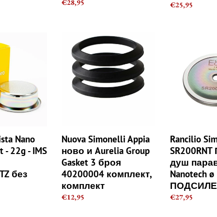
Regular
€28,95
Regular
€25,95
price
price
Nuova
Rancilio
Simonelli
Simonelli
Appia
SR200RNT
ново
Прецизен
и
душ
Aurelia
параван
Group
Nanotech
Gasket
ø
3
57,5
броя
ista Nano
Nuova Simonelli Appia
Rancilio Si
40200004
мм
t - 22g - IMS
ново и Aurelia Group
SR200RNT
комплект,
ПОДСИЛЕН
Gasket 3 броя
душ пара
TZ
комплект
TZ без
40200004 комплект,
Nanotech ø 
комплект
ПОДСИЛ
Regular
€12,95
Regular
€27,95
price
price