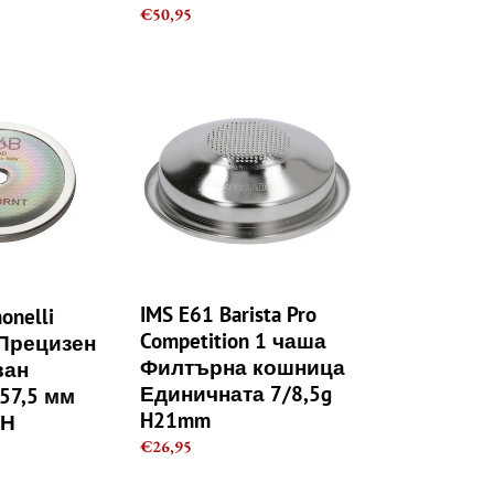
Regular
€50,95
price
IMS
E61
Barista
Pro
Competition
1
чаша
Филтърна
кошница
Единичната
IMS E61 Barista Pro
monelli
7/8,5g
Competition 1 чаша
 Прецизен
H21mm
Филтърна кошница
ван
Единичната 7/8,5g
57,5 ​​мм
H21mm
ЕН
Regular
€26,95
price