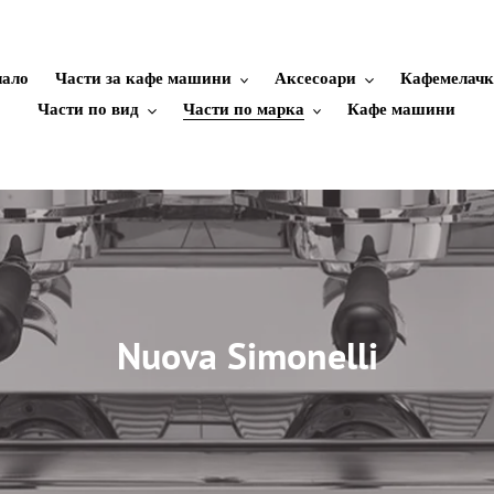
чало
Части за кафе машини
Аксесоари
Кафемелач
Части по вид
Части по марка
Кафе машини
к
Nuova Simonelli
о
л
е