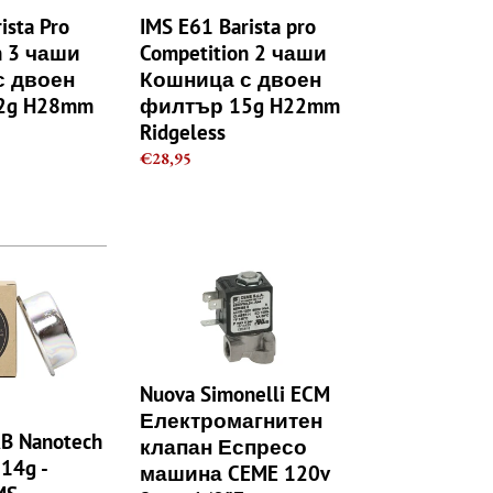
двоен
ista Pro
IMS E61 Barista pro
филтър
n 3 чаши
Competition 2 чаши
15g
с двоен
Кошница с двоен
H22mm
2g H28mm
филтър 15g H22mm
Ridgeless
Ridgeless
Regular
€28,95
price
Nuova
Simonelli
ECM
Електромагнитен
клапан
Еспресо
Nuova Simonelli ECM
машина
Електромагнитен
CEME
B Nanotech
клапан Еспресо
120v
14g -
машина CEME 120v
2way