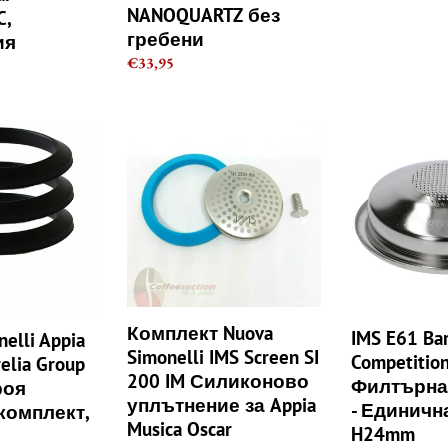
NANOQUARTZ без
C,
без
гребени
ия
гребени
Regular
€33,95
price
Комплект
IMS
Nuova
E61
Simonelli
Barista
IMS
pro
Screen
Competition
SI
1
200
чаша
IM
Филтърна
Силиконово
кошница
уплътнение
-
Комплект Nuova
IMS E61 Bar
elli Appia
за
Единичната
Simonelli IMS Screen SI
Competitio
elia Group
Appia
10/12g
200 IM Силиконово
Филтърна
роя
Musica
H24mm
уплътнение за Appia
- Единичн
комплект,
Oscar
Musica Oscar
H24mm