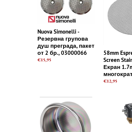
-
Puck
Резервна
Screen
групова
Stainless
душ
Steel
преграда,
-
Nuova Simonelli -
пакет
Екран
Резервна групова
от
1.7mm
душ преграда, пакет
2
многократен
58mm Espre
от 2 бр., 03000066
бр.,
Screen Stain
Regular
€15,95
03000066
Екран 1.
price
многокра
Regular
€12,95
price
IMS
Електромагн
E&B
клапан
LAB
Parker,
Nanotech
Еспресо
Basket
кафе