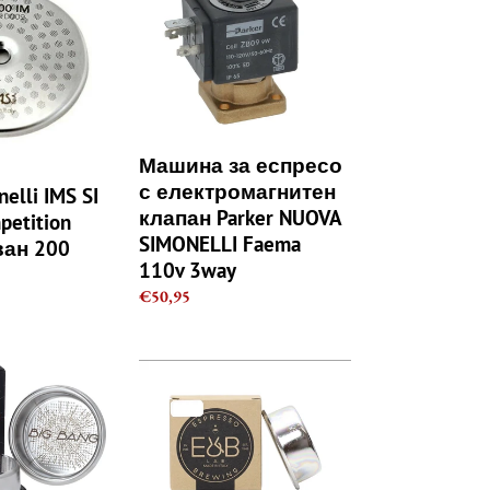
еспресо
с
електромагнитен
клапан
Parker
NUOVA
SIMONELLI
Машина за еспресо
Faema
с електромагнитен
elli IMS SI
110v
клапан Parker NUOVA
petition
3way
SIMONELLI Faema
ан 200
110v 3way
Regular
€50,95
price
IMS
E&B
LAB
Nanotech
Basket