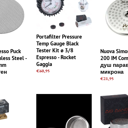
Temp
IMS
Gauge
SI
Black
200
Tester
IM
Kit
Competition
ø
душ
Portafilter Pressure
3/8
параван
Temp Gauge Black
Espresso
200
Tester Kit ø 3/8
sso Puck
Nuova Simon
-
микрона
Espresso - Rocket
less Steel -
200 IM Com
Rocket
Gaggia
7mm
душ парав
Gaggia
Regular
€60,95
тен
микрона
price
Regular
€21,95
price
итен
IMS
IMS
E&B
Big
LAB
Bang
ALL
Basket
IN
14/16g