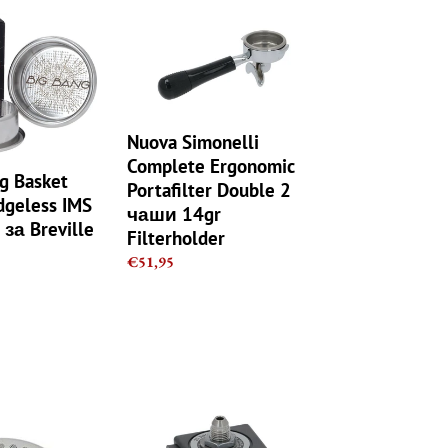
Nuova
Simonelli
Complete
Ergonomic
Portafilter
Double
Nuova Simonelli
2
Complete Ergonomic
чаши
g Basket
Portafilter Double 2
14gr
dgeless IMS
чаши 14gr
Filterholder
 за Breville
Filterholder
Regular
€51,95
price
Машина
за