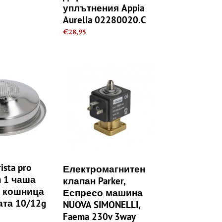
уплътнения Appia
Aurelia 02280020.C
Regular
€28,95
price
Електромагнитен
клапан
Parker,
Еспресо
машина
NUOVA
SIMONELLI,
Faema
230v
3way
ista pro
Електромагнитен
n 1 чаша
клапан Parker,
 кошница
Еспресо машина
ата 10/12g
NUOVA SIMONELLI,
Faema 230v 3way