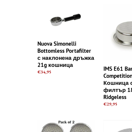
Nuova
IMS
Simonelli
E61
Bottomless
Barista
Portafilter
pro
с
Competition
наклонена
2
Nuova Simonelli
дръжка
чаши
Bottomless Portafilter
21g
Кошница
с наклонена дръжка
кошница
с
21g кошница
двоен
IMS E61 Bar
филтър
Regular
€34,95
Competitio
18g
price
Кошница 
H24mm
филтър 1
Ridgeless
Ridgeless
Regular
€29,95
price
Nuova
58mm
Simonelli
Espresso