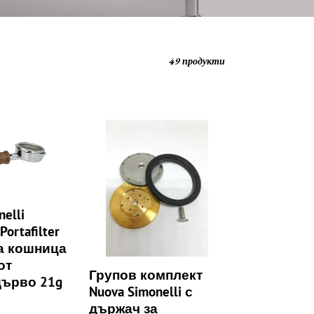
49 продукти
Групов
комплект
Nuova
Simonelli
с
държач
elli
за
Portafilter
уплътнения
а кошница
Appia
от
Aurelia
Групов комплект
дърво 21g
02280020.C
Nuova Simonelli с
държач за