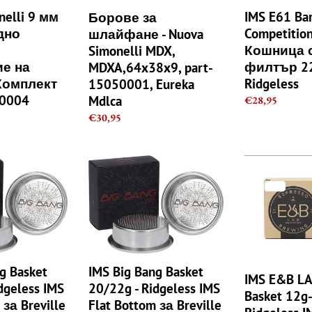
15050001,
двоен
nelli 9 мм
IMS E61 Bar
Борове за
Eureka
филтър
дно
Competitio
шлайфане - Nuova
Mdlca
22g
Кошница 
Simonelli MDX,
H28mm
е на
филтър 2
MDXA,64x38x9, part-
Ridgeless
 Комплект
Ridgeless
15050001, Eureka
00004
Mdlca
Regular
€28,95
price
Regular
€30,95
price
IMS
IMS
Big
E&B
Bang
LAB
Basket
Nanotech
20/22g
Basket
-
12g-
Ridgeless
14g
IMS
-
g Basket
IMS Big Bang Basket
IMS E&B LA
Flat
Ridgeless
dgeless IMS
20/22g - Ridgeless IMS
Basket 12g-
Bottom
IMS
 за Breville
Flat Bottom за Breville