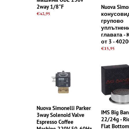
2way
-
2way 1/8"F
Nuova Simo
1/8"F
Комплект
конусови
Regular
€42,95
от
price
групово
3
уплътнени
-
главата -
40200004
от 3 - 402
Regular
€15,95
price
Nuova
IMS
Simonelli
Big
Parker
Bang
3way
Basket
Solenoid
22/24g
Valve
-
Espresso
Ridgeless
Nuova Simonelli Parker
Coffee
IMS
IMS Big Ban
3way Solenoid Valve
Machine
Flat
22/24g - Ri
Espresso Coffee
220V
Bottom
Flat Bottom
Machine 220V 50-60Hz